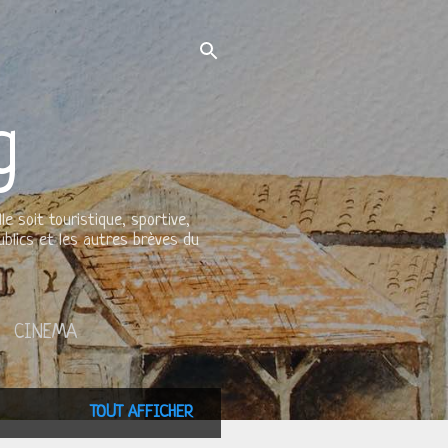
g
le soit touristique, sportive,
ublics et les autres brèves du
CINEMA
TOUT AFFICHER