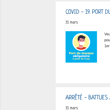
r
t
COVID - 19. PORT 
i
31 mars
c
l
Veu
e
pou
s
1er
ARRÊTÉ - BATTUES 
31 mars