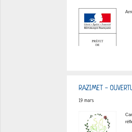
Arr
RAZIMET - OUVERT
19 mars
Cam
réf