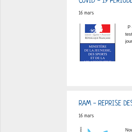
COVID - 19 PERIO
16 mars
P o
tes
jour
RAM - REPRISE DE
16 mars
Nou