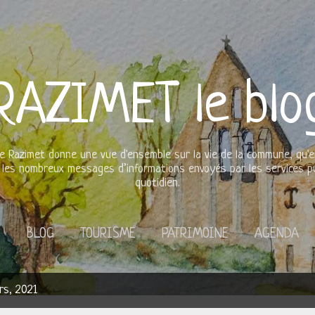
Accéder au contenu principal
RAZIMET le blo
 de Razimet donne une vue d'ensemble sur la vie de la commune, qu'el
aie les nombreux messages d’informations envoyés par les services p
quotidien.
S
BLOG
TOURISME
PATRIMOINE
AGENDA
rs, 2021