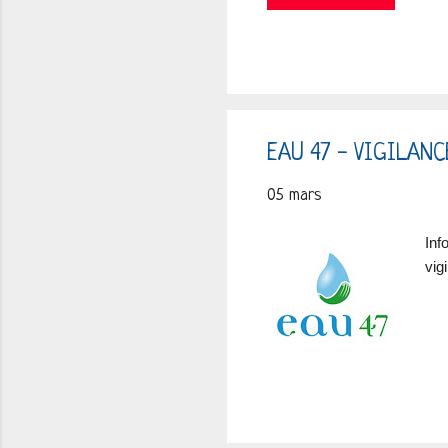
EAU 47 - VIGILAN
05 mars
Inf
vig