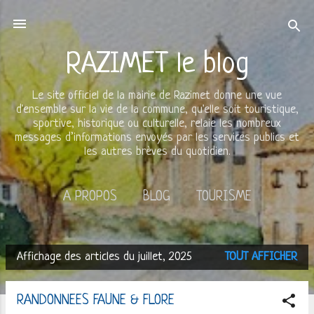
Accéder au contenu principal
RAZIMET le blog
Le site officiel de la mairie de Razimet donne une vue
d'ensemble sur la vie de la commune, qu'elle soit touristique,
sportive, historique ou culturelle, relaie les nombreux
messages d’informations envoyés par les services publics et
les autres brèves du quotidien.
A PROPOS
BLOG
TOURISME
PATRIMOINE
AGENDA
PLUS…
CINEMA
Affichage des articles du juillet, 2025
TOUT AFFICHER
A
r
RANDONNEES FAUNE & FLORE
t