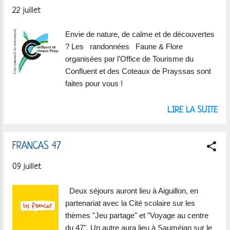
22 juillet
i
c
Envie de nature, de calme et de découvertes
l
? Les randonnées Faune & Flore
e
organisées par l’Office de Tourisme du
Confluent et des Coteaux de Prayssas sont
s
faites pour vous !
LIRE LA SUITE
FRANCAS 47
09 juillet
Deux séjours auront lieu à Aiguillon, en
partenariat avec la Cité scolaire sur les
thèmes "Jeu partage" et "Voyage au centre
du 47". Un autre aura lieu à Sauméjan sur le