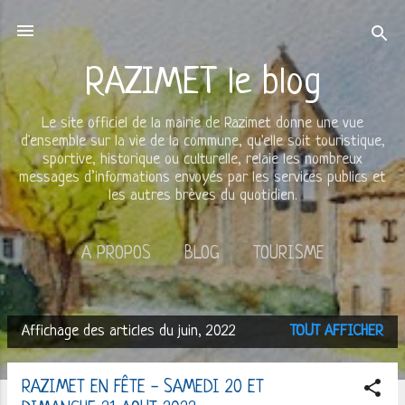
Accéder au contenu principal
RAZIMET le blog
Le site officiel de la mairie de Razimet donne une vue
d'ensemble sur la vie de la commune, qu'elle soit touristique,
sportive, historique ou culturelle, relaie les nombreux
messages d’informations envoyés par les services publics et
les autres brèves du quotidien.
A PROPOS
BLOG
TOURISME
PATRIMOINE
AGENDA
PLUS…
CINEMA
Affichage des articles du juin, 2022
TOUT AFFICHER
A
r
RAZIMET EN FÊTE - SAMEDI 20 ET
t