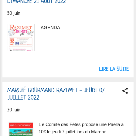
DIMANCHE 21 AOUT 2022
i
30 juin
c
l
AGENDA
e
s
LIRE LA SUITE
MARCHÉ GOURMAND RAZIMET - JEUDI 07
JUILLET 2022
30 juin
L e Comité des Fêtes propose une Paëlla à
10€ le jeudi 7 juillet lors du Marché