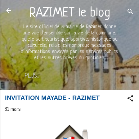
Accéder au contenu principal
RAZIMET le blog
Le site officiel de la mairie de Razimet donne
une vue d'ensemble sur la vie de la commune,
qu'elle soit touristique, sportive, historique ou
culturelle, relaie les nombreux messages
d’informations envoyés par les services publics
et les autres brèves du quotidien.
PLUS…
INVITATION MAYADE - RAZIMET
31 mars