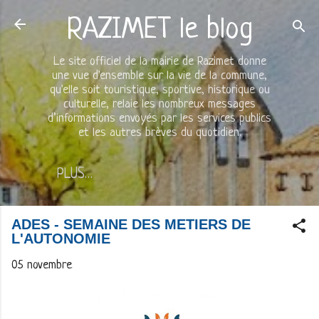
Accéder au contenu principal
RAZIMET le blog
Le site officiel de la mairie de Razimet donne
une vue d'ensemble sur la vie de la commune,
qu'elle soit touristique, sportive, historique ou
culturelle, relaie les nombreux messages
d’informations envoyés par les services publics
et les autres brèves du quotidien.
PLUS…
ADES - SEMAINE DES METIERS DE
L'AUTONOMIE
05 novembre