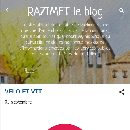
Accéder au contenu principal
RAZIMET le blog
Le site officiel de la mairie de Razimet donne
une vue d'ensemble sur la vie de la commune,
qu'elle soit touristique, sportive, historique ou
culturelle, relaie les nombreux messages
d’informations envoyés par les services publics
et les autres brèves du quotidien.
PLUS…
VELO ET VTT
05 septembre