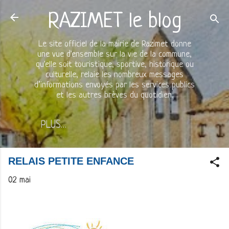
Accéder au contenu principal
RAZIMET le blog
Le site officiel de la mairie de Razimet donne
une vue d'ensemble sur la vie de la commune,
qu'elle soit touristique, sportive, historique ou
culturelle, relaie les nombreux messages
d’informations envoyés par les services publics
et les autres brèves du quotidien.
PLUS…
RELAIS PETITE ENFANCE
02 mai