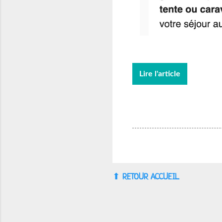
Lire l'article
⬆︎
RETOUR ACCUEIL