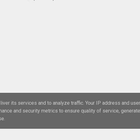
iver its services and to analyze traffic. Your IP address and use
mance and security metrics to ensure quality of service, generat
se.