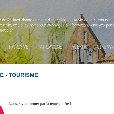
Accéder au contenu principal
rie de Razimet donne une vue d'ensemble sur la vie de la commune, qu'
lturelle, relaie les nombreux messages d’informations envoyés par l
uotidien.
TOURISME
PATRIMOINE
AGENDA
CINEMA
E - TOURISME
Laissez-vous tenter par la tente cet été !