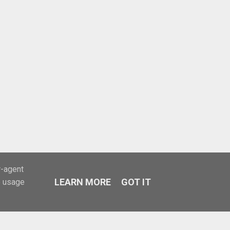
r-agent
LEARN MORE
GOT IT
e usage