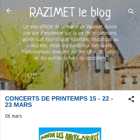
Accéder au contenu principal
RAZIMET le blog
Le site officiel de la mairie de Razimet donne
une vue d'ensemble sur la vie de la commune,
qu'elle soit touristique, sportive, historique ou
culturelle, relaie les nombreux messages
d’informations envoyés par les services publics
et les autres brèves du quotidien.
PLUS…
CONCERTS DE PRINTEMPS 15 - 22 -
23 MARS
06 mars