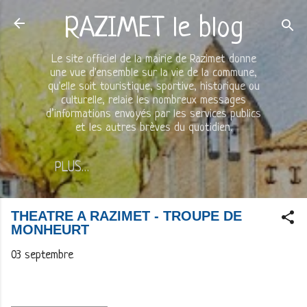
Accéder au contenu principal
RAZIMET le blog
Le site officiel de la mairie de Razimet donne
une vue d'ensemble sur la vie de la commune,
qu'elle soit touristique, sportive, historique ou
culturelle, relaie les nombreux messages
d’informations envoyés par les services publics
et les autres brèves du quotidien.
PLUS…
THEATRE A RAZIMET - TROUPE DE
MONHEURT
03 septembre