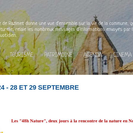
Accéder au contenu principal
rie de Razimet donne une vue d'ensemble sur la vie de la commune, qu'
lturelle, relaie les nombreux messages d’informations envoyés par l
uotidien.
TOURISME
PATRIMOINE
AGENDA
CINEMA
24 - 28 ET 29 SEPTEMBRE
Les "48h Nature", deux jours à la rencontre de la nature en No