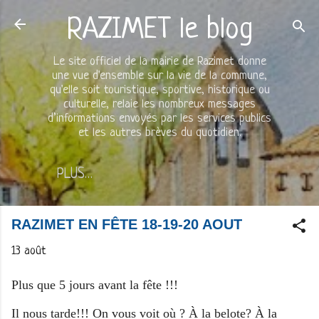
Accéder au contenu principal
RAZIMET le blog
Le site officiel de la mairie de Razimet donne
une vue d'ensemble sur la vie de la commune,
qu'elle soit touristique, sportive, historique ou
culturelle, relaie les nombreux messages
d’informations envoyés par les services publics
et les autres brèves du quotidien.
PLUS…
RAZIMET EN FÊTE 18-19-20 AOUT
13 août
Plus que 5 jours avant la fête !!!
Il nous tarde!!! On vous voit où ? À la belote? À la