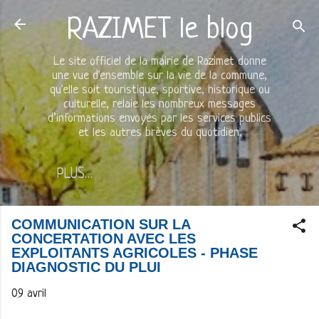
Accéder au contenu principal
RAZIMET le blog
Le site officiel de la mairie de Razimet donne
une vue d'ensemble sur la vie de la commune,
qu'elle soit touristique, sportive, historique ou
culturelle, relaie les nombreux messages
d’informations envoyés par les services publics
et les autres brèves du quotidien.
PLUS…
COMMUNICATION SUR LA
CONCERTATION AVEC LES
EXPLOITANTS AGRICOLES - PHASE
DIAGNOSTIC DU PLUI
09 avril