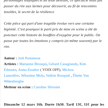
personnages loufoques et un texte délirant, ce spectacle nous fait
passer du rire aux larmes pour découvrir, au fil de rencontres
insolites, le secret de la résilience
Cette pièce qui part d'une tragédie évolue vers une certaine
légèreté. C'est pourquoi le parti pris de mise en scène a été de
ponctuer cette histoire de bouffées d'oxygène pour le public. On
passe par toutes les émotions y compris (et même souvent) par le
rire.
Auteur :
Joël Pommerat
Artistes :
Marianne Brouqui
,
Gérard Casagrande
,
Kim
Edmaier
,
Asma Essaber
( VOIX OFF),
Michou
Lamolière
,
Sébastien Moly
,
Valérie Rouquié
,
Éliette Van
Wittenberghe
Metteur en scène :
Caroline Silvestre
Dimanche 12 mars 16h. Durée 1h30. Tarif 13€, 11€ pour les