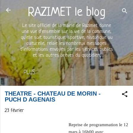
Accéder au contenu principal
RAZIMET le blog
Le site officiel de la mairie de Razimet donne
une vue d'ensemble sur la vie de la commune,
qu'elle soit touristique, sportive, historique ou
culturelle, relaie les nombreux messages
d’informations envoyés par les services publics
et les autres brèves du quotidien.
PLUS…
THEATRE - CHATEAU DE MORIN -
PUCH D AGENAIS
23 février
Reprise de programmation le 12
mars à 16h00 avec