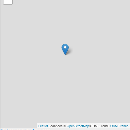
Leaflet
| données ©
OpenStreetMap
/ODbL - rendu
OSM France