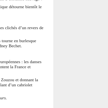
mique détourne bientôt le
es clichés d’un revers de
s tourne en burlesque
idney Bechet.
 européennes : les danses
ntent la France et
t Zouzou et donnant la
lant d’un cabriolet
urs.