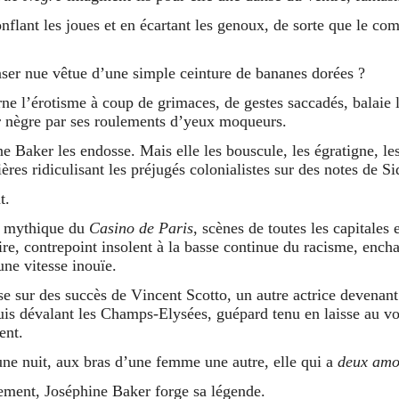
onflant les joues et en écartant les genoux, de sorte que le co
ser nue vêtue d’une simple ceinture de bananes dorées ?
ne l’érotisme à coup de grimaces, de gestes saccadés, balaie l
er nègre par ses roulements d’yeux moqueurs.
e Baker les endosse. Mais elle les bouscule, les égratigne, le
res ridiculisant les préjugés colonialistes sur des notes de S
t.
er mythique du
Casino de Paris
, scènes de toutes les capitales
re, contrepoint insolent à la basse continue du racisme, encha
une vitesse inouïe.
se sur des succès de Vincent Scotto, un autre actrice devenan
uis dévalant les Champs-Elysées, guépard tenu en laisse au vo
ent.
e nuit, aux bras d’une femme une autre, elle qui a
deux amo
ement, Joséphine Baker forge sa légende.