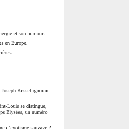
énergie et son humour.
ues en Europe.
rières.
e Joseph Kessel ignorant
int-Louis se distingue,
amps Elysées, un numéro
sme d’exotisme sauvage ?