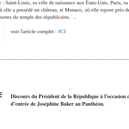
e : Saint-Louis, sa ville de naissance aux États-Unis, Paris, sa 
elle a possédé un château, et Monaco, où elle repose près de
s portes du temple des républicains. ..
voir l'article complet :
ICI
------------------------------------------------------------------------------------------
Discours du Président de la République à l’occasion 
d’entrée de Joséphine Baker au Panthéon.