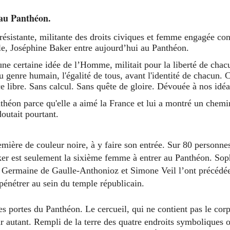
 au Panthéon.
, résistante, militante des droits civiques et femme engagée co
e, Joséphine Baker entre aujourd’hui au Panthéon.
ne certaine idée de l’Homme, militait pour la liberté de chacu
du genre humain, l'égalité de tous, avant l'identité de chacun. C
 libre. Sans calcul. Sans quête de gloire. Dévouée à nos idé
théon parce qu'elle a aimé la France et lui a montré un chemin
doutait pourtant.
emière de couleur noire, à y faire son entrée. Sur 80 personn
ker est seulement la sixième femme à entrer au Panthéon. Sop
 Germaine de Gaulle-Anthonioz et Simone Veil l’ont précédée.
énétrer au sein du temple républicain.
es portes du Panthéon. Le cercueil, qui ne contient pas le cor
our autant. Rempli de la terre des quatre endroits symboliques