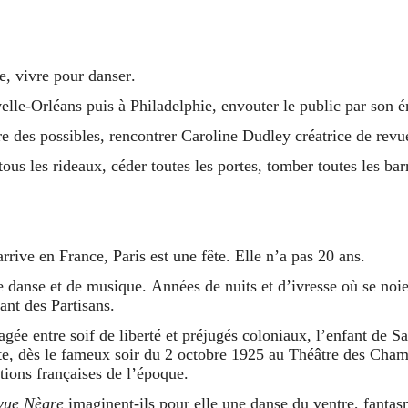
e, vivre pour danser.
elle-Orléans puis à Philadelphie, envouter le public par son 
re des possibles, rencontrer Caroline Dudley créatrice de rev
tous les rideaux, céder toutes les portes, tomber toutes les bar
rive en France, Paris est une fête. Elle n’a pas 20 ans.
 danse et de musique. Années de nuits et d’ivresse où se noi
hant des Partisans.
agée entre soif de liberté et préjugés coloniaux, l’enfant de Sa
nte, dès le fameux soir du 2 octobre 1925 au Théâtre des Ch
tions françaises de l’époque.
vue Nègre
imaginent-ils pour elle une danse du ventre, fanta