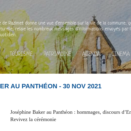
Accéder au contenu principal
rie de Razimet donne une vue d'ensemble sur la vie de la commune, qu'
lturelle, relaie les nombreux messages d’informations envoyés par l
uotidien.
TOURISME
PATRIMOINE
AGENDA
CINEMA
R AU PANTHÉON - 30 NOV 2021
Joséphine Baker au Panthéon : hommages, discours d’
Revivez la cérémonie