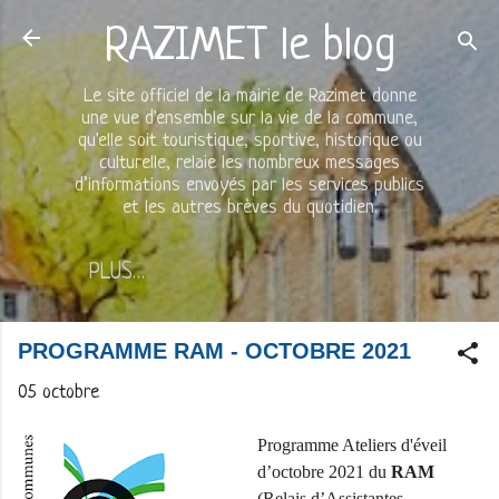
Accéder au contenu principal
RAZIMET le blog
Le site officiel de la mairie de Razimet donne
une vue d'ensemble sur la vie de la commune,
qu'elle soit touristique, sportive, historique ou
culturelle, relaie les nombreux messages
d’informations envoyés par les services publics
et les autres brèves du quotidien.
PLUS…
PROGRAMME RAM - OCTOBRE 2021
05 octobre
Programme Ateliers d'éveil
d’octobre 2021 du
RAM
(Relais d’Assistantes