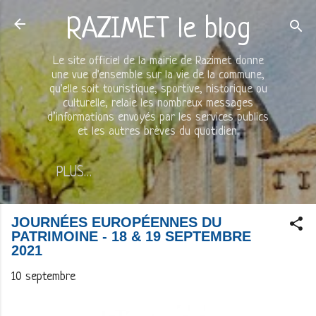
Accéder au contenu principal
RAZIMET le blog
Le site officiel de la mairie de Razimet donne
une vue d'ensemble sur la vie de la commune,
qu'elle soit touristique, sportive, historique ou
culturelle, relaie les nombreux messages
d’informations envoyés par les services publics
et les autres brèves du quotidien.
PLUS…
JOURNÉES EUROPÉENNES DU
PATRIMOINE - 18 & 19 SEPTEMBRE
2021
10 septembre