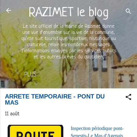
Accéder au contenu principal
RAZIMET le blog
Le site officiel de la mairie de Razimet donne
une vue d'ensemble sur la vie de la commune,
qu'elle soit touristique, sportive, historique ou
culturelle, relaie les nombreux messages
d’informations envoyés par les services publics
et les autres brèves du quotidien.
PLUS…
ARRETE TEMPORAIRE - PONT DU
MAS
11 août
Inspection périodique pont-
Senestis-Le Mas d'Agenais