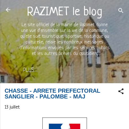
Accéder au contenu principal
RAZIMET le blog
Le site officiel de la mairie de Razimet donne
une vue d'ensemble sur la vie de la commune,
qu'elle soit touristique, sportive, historique ou
culturelle, relaie les nombreux messages
d’informations envoyés par les services publics
et les autres brèves du quotidien.
PLUS…
CHASSE - ARRETE PREFECTORAL
SANGLIER - PALOMBE - MAJ
13 juillet