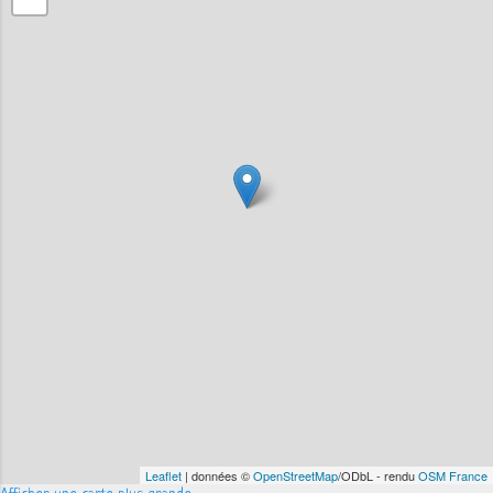
Leaflet
| données ©
OpenStreetMap
/ODbL - rendu
OSM France