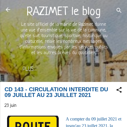
Accéder au contenu principal
RAZIMET le blog
Le site officiel de la mairie de Razimet donne
une vue d'ensemble sur la vie de la commune,
qu'elle soit touristique, sportive, historique ou
culturelle, relaie les nombreux messages
d’informations envoyés par les services publics
et les autres brèves du quotidien.
PLUS…
CD 143 - CIRCULATION INTERDITE DU
09 JUILLET AU 23 JUILLET 2021
23 juin
A compter du 09 juillet 2021 et
jusqu'au 23 juillet 2021, la