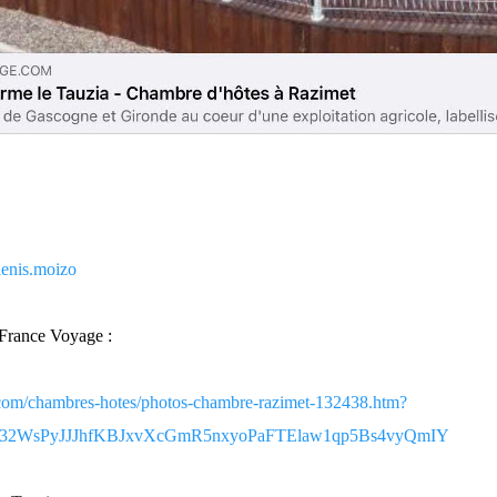
enis.moizo
e France Voyage :
com/chambres-hotes/photos-chambre-razimet-132438.htm?
32WsPyJJJhfKBJxvXcGmR5nxyoPaFTElaw1qp5Bs4vyQmIY