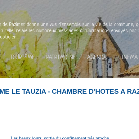
Accéder au contenu principal
rie de Razimet donne une vue d'ensemble sur la vie de la commune, qu'
lturelle, relaie les nombreux messages d’informations envoyés par l
uotidien.
TOURISME
PATRIMOINE
AGENDA
CINEMA
ME LE TAUZIA - CHAMBRE D'HOTES A RA
Les beaux jours, sortie du confinement très proche ... 