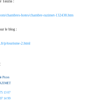
e Tauzia :
com/chambres-hotes/chambre-razimet-132438.htm
ur le blog :
fr/p/tourisme-2.html
:
de Picon
RAZIMET
75 13 07
07 14 99