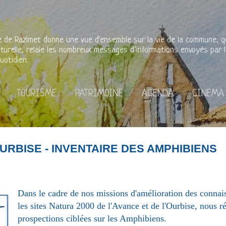
Accéder au contenu principal
rie de Razimet donne une vue d'ensemble sur la vie de la commune, qu'
lturelle, relaie les nombreux messages d’informations envoyés par l
uotidien.
TOURISME
PATRIMOINE
AGENDA
CINEMA
OURBISE - INVENTAIRE DES AMPHIBIENS
Dans le cadre de nos missions d'amélioration des connais
les sites Natura 2000 de l'Avance et de l'Ourbise,
nous ré
prospections ciblées sur les Amphibiens.