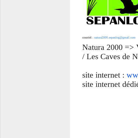
courriel :
natura2000.sepanlog@gmail.com
Natura 2000 => V
/ Les Caves de N
site internet :
ww
site internet déd