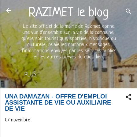
Accéder au contenu principal
RAZIMET le blog
Le site officiel de la mairie de Razimet donne
une vue d'ensemble sur la vie de la commune,
qu'elle soit touristique, sportive, historique ou
culturelle, relaie les nombreux messages
d’informations envoyés par les services publics
et les autres brèves du quotidien.
PLUS…
UNA DAMAZAN - OFFRE D'EMPLOI
ASSISTANTE DE VIE OU AUXILIAIRE
DE VIE
07 novembre