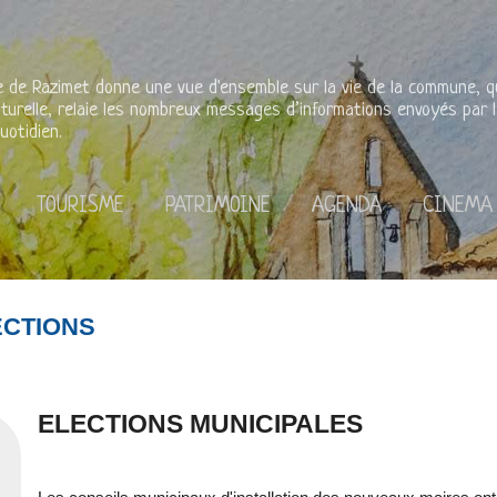
Accéder au contenu principal
rie de Razimet donne une vue d'ensemble sur la vie de la commune, qu'
lturelle, relaie les nombreux messages d’informations envoyés par l
uotidien.
TOURISME
PATRIMOINE
AGENDA
CINEMA
ECTIONS
ELECTIONS MUNICIPALES