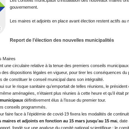
Les conseils municipaux d'installation des nouveaux maires ont 
gouvernement.
Les maires et adjoints en place avant élection restent actifs au 
Report de l'élection des nouvelles municipalités
s Maires
 une circulaire relative à la tenue des premiers conseils municipaux v
on des dispositions légales en vigueur, pour tirer les conséquences du p
s de constituer le conseil municipal dans son intégralité.
ui sur le risque sanitaire qu’emportait de telles réunions, le président 
même aménagées, n’étaient plus réunies à cette heure et qu’il était p
s municipaux
définitivement élus à l’issue du premier tour.
 les conseils programmés.
our faire face à l'épidémie de covid-19 fixera les modalités de continu
s maires et adjoints en fonction au 15 mars jusqu’au 15 ma
i, dat
port, fondé sur une analyse du comité national scientifique ; le comit