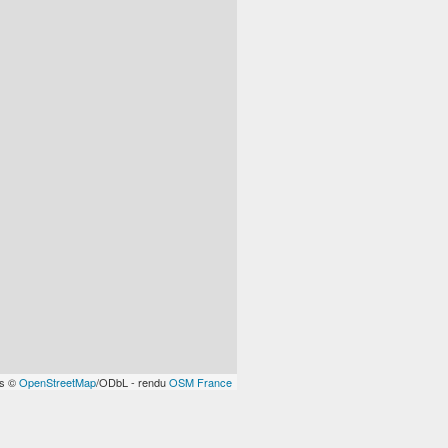
es ©
OpenStreetMap
/ODbL - rendu
OSM France