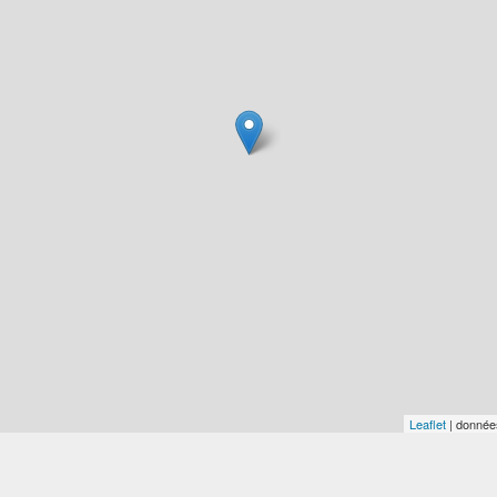
Leaflet
| donné