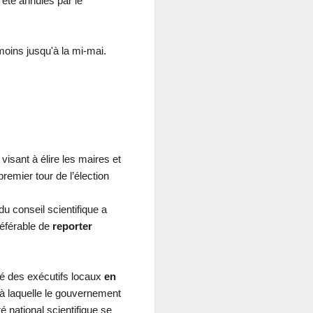
été annulés par le
moins jusqu'à la mi-mai.
isant à élire les maires et
remier tour de l’élection
du conseil scientifique a
référable de
reporter
ité des exécutifs locaux
en
e à laquelle le gouvernement
é national scientifique se